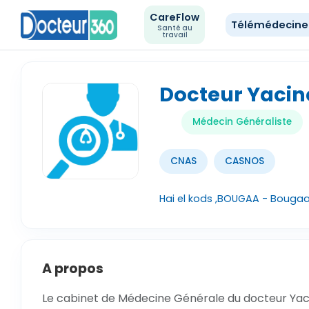
CareFlow
Télémédecin
Santé au
travail
Docteur Yacin
Médecin Généraliste
CNAS
CASNOS
Hai el kods ,BOUGAA - Bougaa 
A propos
Le cabinet de Médecine Générale du docteur Yaci