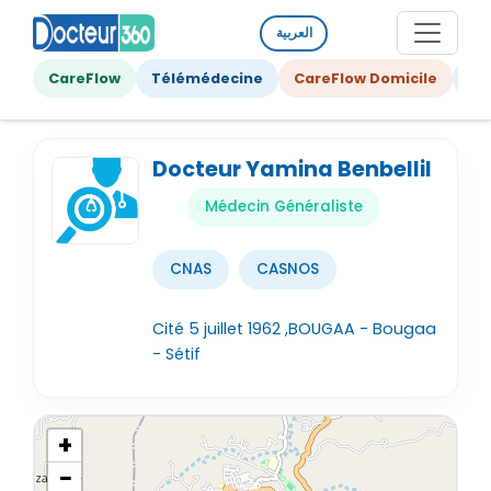
العربية
CareFlow
Télémédecine
CareFlow Domicile
Ge
Docteur Yamina Benbellil
Médecin Généraliste
CNAS
CASNOS
Cité 5 juillet 1962 ,BOUGAA - Bougaa
- Sétif
+
−