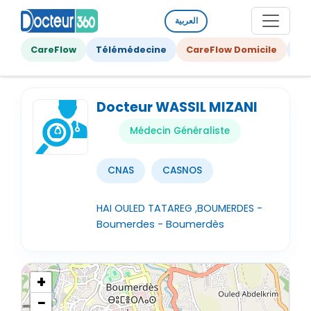
العربية
CareFlow
Télémédecine
CareFlow Domicile
Ge
Docteur WASSIL MIZANI
Médecin Généraliste
CNAS
CASNOS
HAI OULED TATAREG ,BOUMERDES -
Boumerdes - Boumerdès
+
−