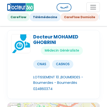
العربية
CareFlow
Télémédecine
CareFlow Domicile
Ge
Docteur MOHAMED
GHOBRINI
Médecin Généraliste
CNAS
CASNOS
LOTISSEMENT 10 ,BOUMERDES -
Boumerdes - Boumerdès
024860374