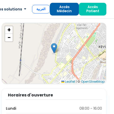
Accès
Accès
os solutions
العربية
Médecin
Patient
+
−
Leaflet
|
©
OpenStreetMap
Horaires d'ouverture
Lundi
08:00 - 16:00