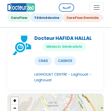
العربية
CareFlow
Télémédecine
CareFlow Domicile
Ge
Docteur HAFIDA HALLAL
Médecin Généraliste
CNAS
CASNOS
LAGHOUAT CENTRE - Laghouat -
Laghouat
+
−