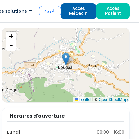
Accès
Accès
os solutions
العربية
Médecin
Patient
+
−
Leaflet
|
©
OpenStreetMap
Horaires d'ouverture
Lundi
08:00 - 16:00