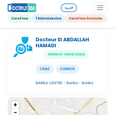
العربية
CareFlow
Télémédecine
CareFlow Domicile
Ge
Docteur SI ABDALLAH
HAMADI
Médecin Généraliste
CNAS
CASNOS
BARIKA CENTRE - Barika - Barika
+
−