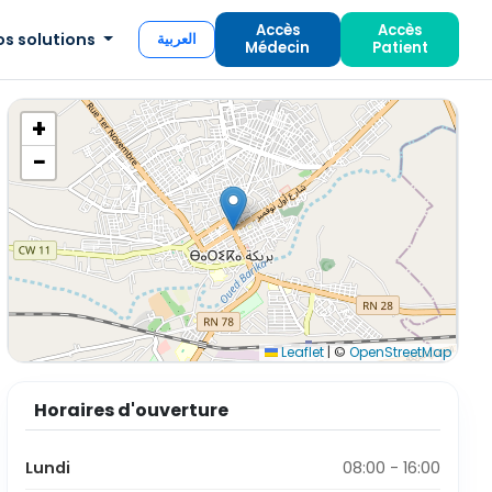
Accès
Accès
os solutions
العربية
Médecin
Patient
+
−
Leaflet
|
©
OpenStreetMap
Horaires d'ouverture
Lundi
08:00 - 16:00