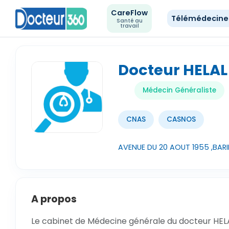
CareFlow
Télémédecin
Santé au
travail
Docteur HELAL 
Médecin Généraliste
CNAS
CASNOS
AVENUE DU 20 AOUT 1955 ,BARIK
A propos
Le cabinet de Médecine générale du docteur HELAL 