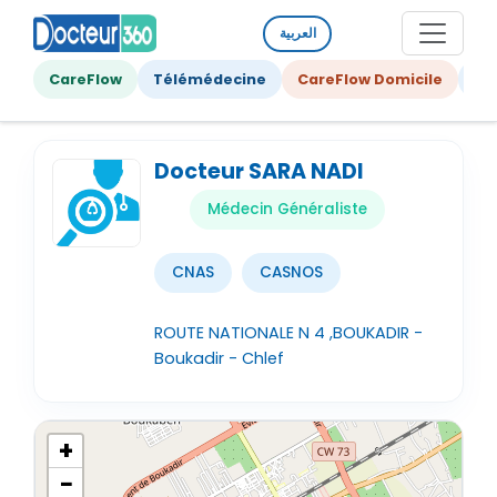
العربية
CareFlow
Télémédecine
CareFlow Domicile
Ge
Docteur SARA NADI
Médecin Généraliste
CNAS
CASNOS
ROUTE NATIONALE N 4 ,BOUKADIR -
Boukadir - Chlef
+
−