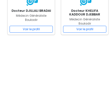
Docteur DJILLALI BRADAI
Docteur KHELIFA
KADDOUR DJEBBAR
Médecin Généraliste
Médecin Généraliste
Boukadir
Boukadir
Voir le profil
Voir le profil