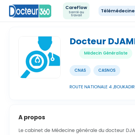
CareFlow
Télémédecin
Santé au
travail
Docteur DJA
Médecin Généraliste
CNAS
CASNOS
ROUTE NATIONALE 4 ,BOUKADIR 
A propos
Le cabinet de Médecine générale du docteur D