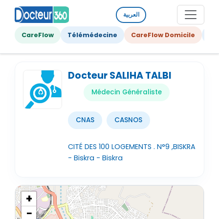
العربية
CareFlow
Télémédecine
CareFlow Domicile
Ge
Docteur SALIHA TALBI
Médecin Généraliste
CNAS
CASNOS
CITÉ DES 100 LOGEMENTS . N°9 ,BISKRA
- Biskra - Biskra
+
−