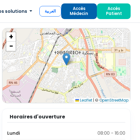
Accès
Accès
os solutions
العربية
Médecin
Patient
+
−
Leaflet
|
©
OpenStreetMap
Horaires d'ouverture
Lundi
08:00 - 16:00