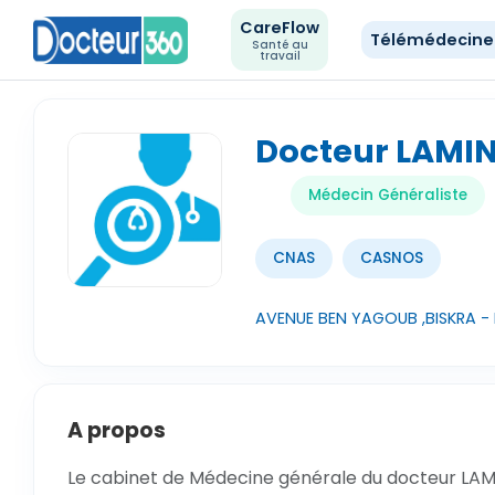
CareFlow
Télémédecin
Santé au
travail
Docteur LAMI
Médecin Généraliste
CNAS
CASNOS
AVENUE BEN YAGOUB ,BISKRA - B
A propos
Le cabinet de Médecine générale du docteur LAMIN