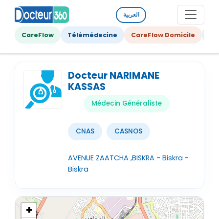
العربية
CareFlow
Télémédecine
CareFlow Domicile
Ge
Docteur NARIMANE
KASSAS
Médecin Généraliste
CNAS
CASNOS
AVENUE ZAATCHA ,BISKRA - Biskra -
Biskra
+