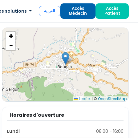
Accès
Accès
os solutions
العربية
Médecin
Patient
+
−
Leaflet
|
©
OpenStreetMap
Horaires d'ouverture
Lundi
08:00 - 16:00