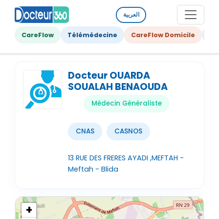
العربية
CareFlow
Télémédecine
CareFlow Domicile
Ge
Docteur OUARDA
SOUALAH BENAOUDA
Médecin Généraliste
CNAS
CASNOS
13 RUE DES FRERES AYADI ,MEFTAH -
Meftah - Blida
+