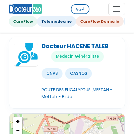
العربية
CareFlow
Télémédecine
CareFlow Domicile
Ge
Docteur HACENE TALEB
Médecin Généraliste
CNAS
CASNOS
ROUTE DES EUCALYPTUS ,MEFTAH -
Meftah - Blida
+
−