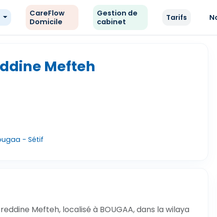
CareFlow
Gestion de
e
Tarifs
N
Domicile
cabinet
ddine Mefteh
ougaa - Sétif
eddine Mefteh, localisé à BOUGAA, dans la wilaya