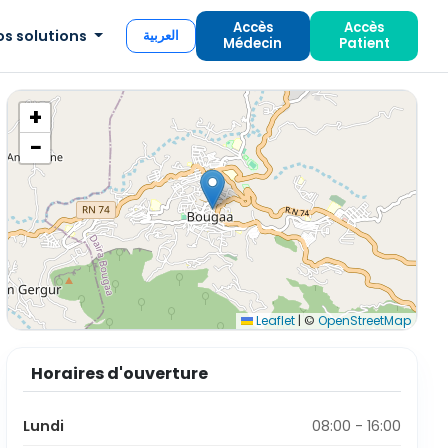
Accès
Accès
os solutions
العربية
Médecin
Patient
+
−
Leaflet
|
©
OpenStreetMap
Horaires d'ouverture
Lundi
08:00 - 16:00