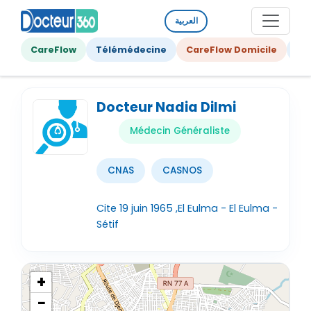
العربية
CareFlow
Télémédecine
CareFlow Domicile
Ge
Docteur Nadia Dilmi
Médecin Généraliste
CNAS
CASNOS
Cite 19 juin 1965 ,El Eulma - El Eulma -
Sétif
+
−