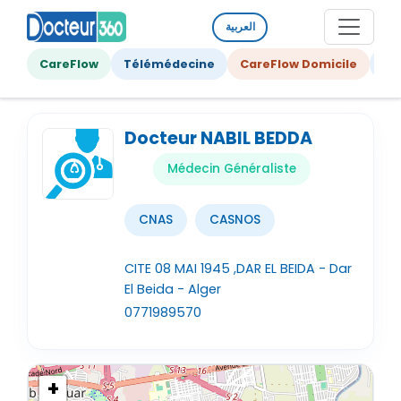
العربية
CareFlow
Télémédecine
CareFlow Domicile
Ge
Docteur NABIL BEDDA
Médecin Généraliste
CNAS
CASNOS
CITE 08 MAI 1945 ,DAR EL BEIDA - Dar
El Beida - Alger
0771989570
+