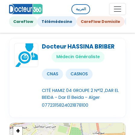
العربية
CareFlow
Télémédecine
CareFlow Domicile
Ge
Docteur HASSINA BRIBER
Médecin Généraliste
CNAS
CASNOS
CITÉ HAMIZ 04 GROUPE 2 N°12 ,DAR EL
BEIDA - Dar El Beida - Alger
0772315824
021878100
+