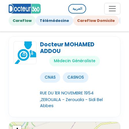
العربية
CareFlow
Télémédecine
CareFlow Domicile
Ge
Docteur MOHAMED
ADDOU
Médecin Généraliste
CNAS
CASNOS
RUE DU 1ER NOVEMBRE 1954
,ZEROUALA - Zerouala - Sidi Bel
Abbes