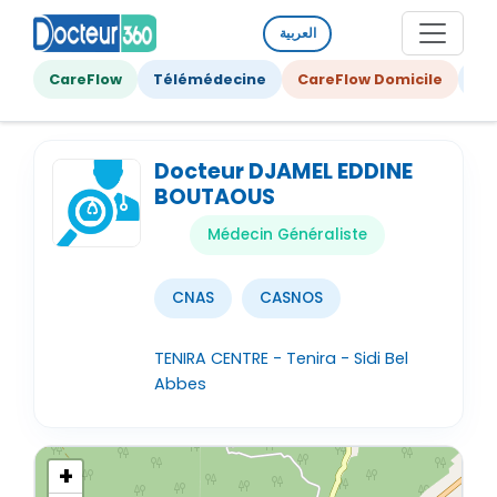
العربية
CareFlow
Télémédecine
CareFlow Domicile
Ge
Docteur DJAMEL EDDINE
BOUTAOUS
Médecin Généraliste
CNAS
CASNOS
TENIRA CENTRE - Tenira - Sidi Bel
Abbes
+