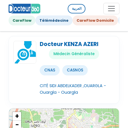
العربية
CareFlow
Télémédecine
CareFlow Domicile
Ge
Docteur KENZA AZERI
Médecin Généraliste
CNAS
CASNOS
CITÉ SIDI ABDELKADER ,OUARGLA -
Ouargla - Ouargla
+
−