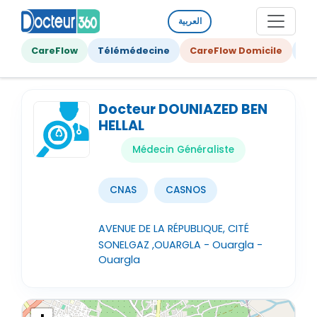
العربية
CareFlow
Télémédecine
CareFlow Domicile
Ge
Docteur DOUNIAZED BEN
HELLAL
Médecin Généraliste
CNAS
CASNOS
AVENUE DE LA RÉPUBLIQUE, CITÉ
SONELGAZ ,OUARGLA - Ouargla -
Ouargla