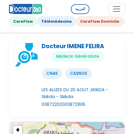
العربية
CareFlow
Télémédecine
CareFlow Domicile
Ge
Docteur IMENE FELIRA
Médecin Généraliste
CNAS
CASNOS
LES ALLEES DU 20 AOUT ,SKIKDA -
Skikda - Skikda
038722020
038721616
+