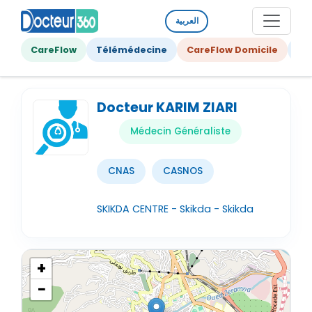
العربية
CareFlow
Télémédecine
CareFlow Domicile
Ge
Docteur KARIM ZIARI
Médecin Généraliste
CNAS
CASNOS
SKIKDA CENTRE - Skikda - Skikda
+
−