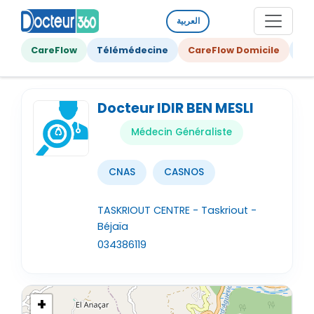
العربية
CareFlow
Télémédecine
CareFlow Domicile
Ge
Docteur IDIR BEN MESLI
Médecin Généraliste
CNAS
CASNOS
TASKRIOUT CENTRE - Taskriout -
Béjaïa
034386119
+