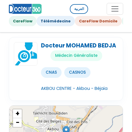
العربية
CareFlow
Télémédecine
CareFlow Domicile
Ge
Docteur MOHAMED BEDJA
Médecin Généraliste
CNAS
CASNOS
AKBOU CENTRE - Akbou - Béjaïa
+
−