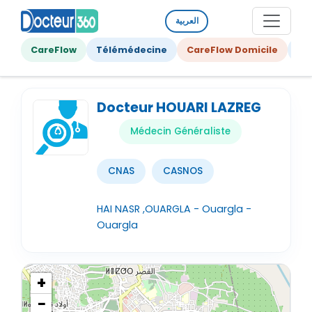
العربية
CareFlow
Télémédecine
CareFlow Domicile
Ge
Docteur HOUARI LAZREG
Médecin Généraliste
CNAS
CASNOS
HAI NASR ,OUARGLA - Ouargla -
Ouargla
+
−