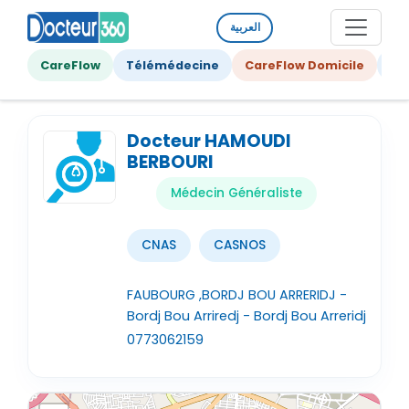
العربية
CareFlow
Télémédecine
CareFlow Domicile
Ge
Docteur HAMOUDI
BERBOURI
Médecin Généraliste
CNAS
CASNOS
FAUBOURG ,BORDJ BOU ARRERIDJ -
Bordj Bou Arriredj - Bordj Bou Arreridj
0773062159