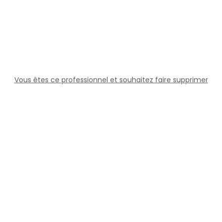
Vous êtes ce professionnel et souhaitez faire supprimer
cette fiche ?
Solutions
Professionnels
Assistance
Juridique
Réseaux sociaux
Docteur360 © 2026 Tous droits réservés