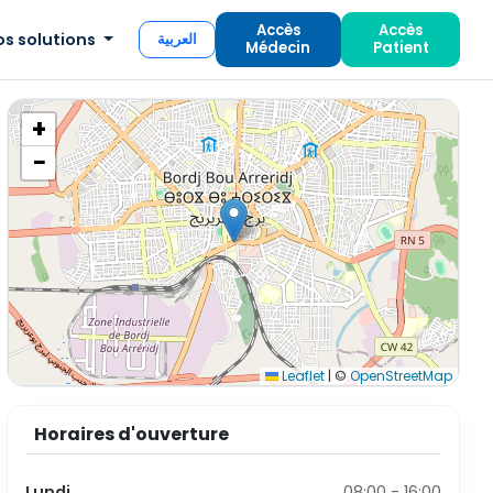
Accès
Accès
os solutions
العربية
Médecin
Patient
+
−
Leaflet
|
©
OpenStreetMap
Horaires d'ouverture
Lundi
08:00 - 16:00