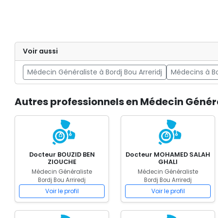
Voir aussi
Médecin Généraliste à Bordj Bou Arreridj
Médecins à Bor
Autres professionnels en Médecin Général
Docteur BOUZID BEN
Docteur MOHAMED SALAH
ZIOUCHE
GHALI
Médecin Généraliste
Médecin Généraliste
Bordj Bou Arriredj
Bordj Bou Arriredj
Voir le profil
Voir le profil