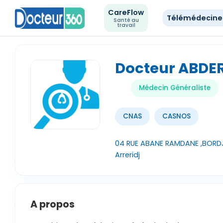
CareFlow
Télémédecin
Santé au
travail
Docteur ABDE
Médecin Généraliste
CNAS
CASNOS
04 RUE ABANE RAMDANE ,BORDJ B
Arreridj
A propos