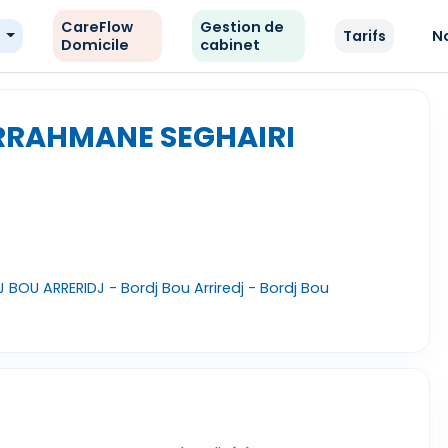
CareFlow
Gestion de
e
Tarifs
N
Domicile
cabinet
RRAHMANE SEGHAIRI
OU ARRERIDJ - Bordj Bou Arriredj - Bordj Bou