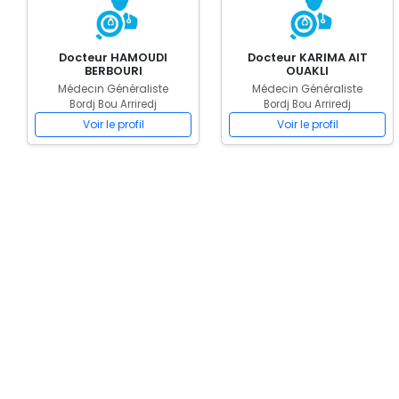
Docteur HAMOUDI
Docteur KARIMA AIT
BERBOURI
OUAKLI
Médecin Généraliste
Médecin Généraliste
Bordj Bou Arriredj
Bordj Bou Arriredj
Voir le profil
Voir le profil