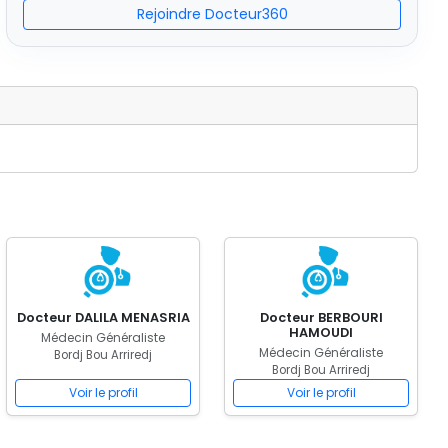
Rejoindre Docteur360
Docteur DALILA MENASRIA
Docteur BERBOURI
HAMOUDI
Médecin Généraliste
Médecin Généraliste
Bordj Bou Arriredj
Bordj Bou Arriredj
Voir le profil
Voir le profil