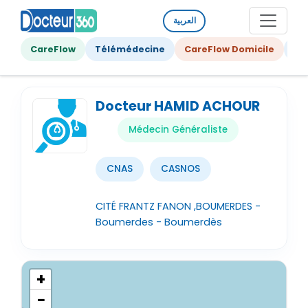
العربية
CareFlow
Télémédecine
CareFlow Domicile
Ge
Docteur HAMID ACHOUR
Médecin Généraliste
CNAS
CASNOS
CITÉ FRANTZ FANON ,BOUMERDES -
Boumerdes - Boumerdès
+
−