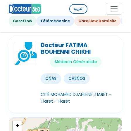
العربية
CareFlow
Télémédecine
CareFlow Domicile
Ge
Docteur FATIMA
BOUHENNI CHIKHI
Médecin Généraliste
CNAS
CASNOS
CITÉ MOHAMED DJAHLENE ,TIARET -
Tiaret - Tiaret
+