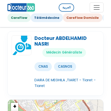
العربية
CareFlow
Télémédecine
CareFlow Domicile
Ge
Docteur ABDELHAMID
NASRI
Médecin Généraliste
CNAS
CASNOS
DAIRA DE MEGHILA ,TIARET - Tiaret -
Tiaret
+