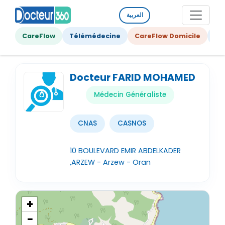
العربية
CareFlow
Télémédecine
CareFlow Domicile
Ge
Docteur FARID MOHAMED
Médecin Généraliste
CNAS
CASNOS
10 BOULEVARD EMIR ABDELKADER
,ARZEW - Arzew - Oran
+
−