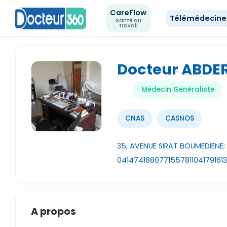
CareFlow
Télémédecin
Santé au
travail
Docteur ABD
Médecin Généraliste
CNAS
CASNOS
35, AVENUE SIRAT BOUMEDIENE; 
041474188
0771557811
041791613
A propos