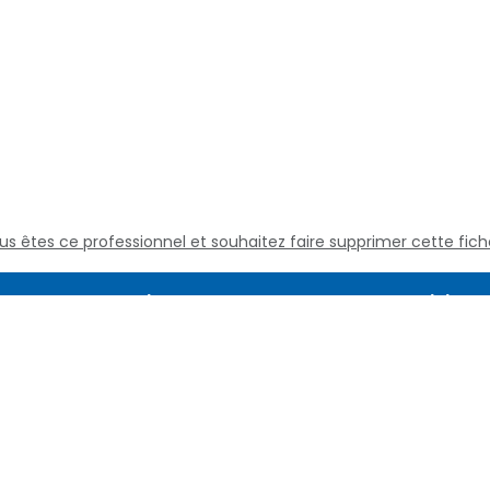
us êtes ce professionnel et souhaitez faire supprimer cette fich
Assistance
Juridique
Culture médicale
Mentions L
Questions fréquentes
Conditions
Nous contacter
Politique d
Qui sommes nous
Définitions
Conditions 
services