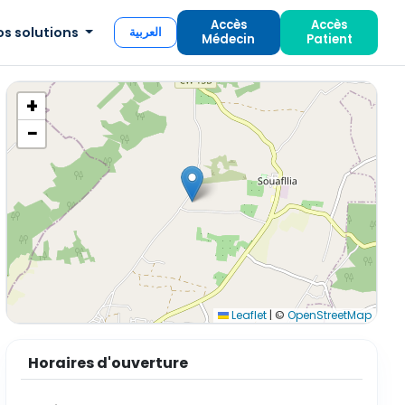
Accès
Accès
os solutions
العربية
Médecin
Patient
+
−
Leaflet
|
©
OpenStreetMap
Horaires d'ouverture