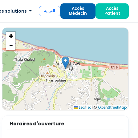
Accès
Accès
os solutions
العربية
Médecin
Patient
+
−
Leaflet
|
©
OpenStreetMap
Horaires d'ouverture