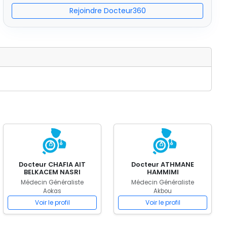
Rejoindre Docteur360
Docteur CHAFIA AIT
Docteur ATHMANE
BELKACEM NASRI
HAMMIMI
Médecin Généraliste
Médecin Généraliste
Aokas
Akbou
Voir le profil
Voir le profil