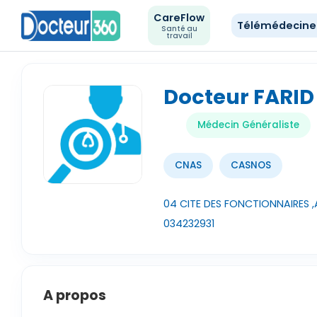
CareFlow
Télémédecin
Santé au
travail
Docteur FARID
Médecin Généraliste
CNAS
CASNOS
04 CITE DES FONCTIONNAIRES ,
034232931
A propos