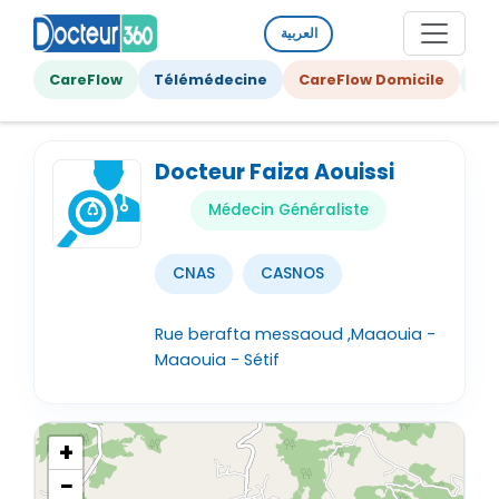
العربية
CareFlow
Télémédecine
CareFlow Domicile
Ge
Docteur Faiza Aouissi
Médecin Généraliste
CNAS
CASNOS
Rue berafta messaoud ,Maaouia -
Maaouia - Sétif
+
−