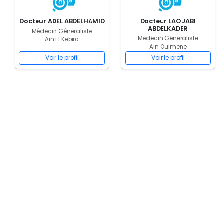
Docteur ADEL ABDELHAMID
Docteur LAOUABI
ABDELKADER
Médecin Généraliste
Médecin Généraliste
Ain El Kebira
Ain Oulmene
Voir le profil
Voir le profil