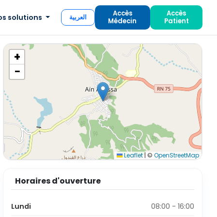
Accès
Accès
os solutions
العربية
Médecin
Patient
+
−
Leaflet
|
©
OpenStreetMap
Horaires d'ouverture
Lundi
08:00 - 16:00