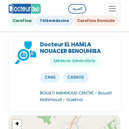
العربية
CareFlow
Télémédecine
CareFlow Domicile
Ge
Docteur EL HAMLA
NOUACER BENOUHIBA
Médecin Généraliste
CNAS
CASNOS
BOUATI MAHMOUD CENTRE - Bouati
Mahmoud - Guelma
+