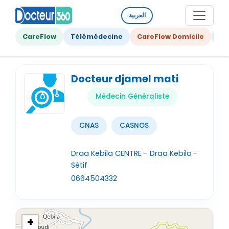
العربية
CareFlow
Télémédecine
CareFlow Domicile
Ge
Docteur djamel mati
Médecin Généraliste
CNAS
CASNOS
Draa Kebila CENTRE - Draa Kebila -
Sétif
0664504332
+