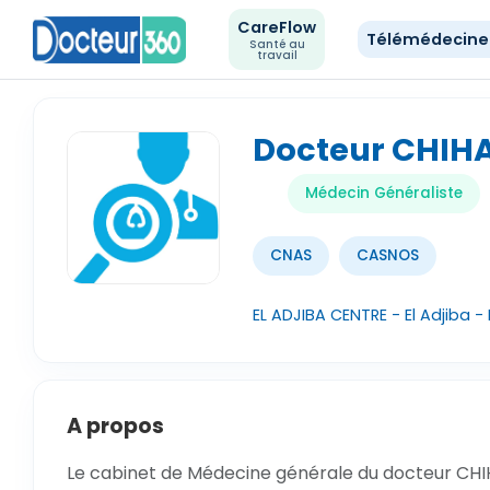
CareFlow
Télémédecin
Santé au
travail
Docteur CHIH
Médecin Généraliste
CNAS
CASNOS
EL ADJIBA CENTRE - El Adjiba -
A propos
Le cabinet de Médecine générale du docteur CHIHA