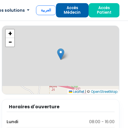
Accès
Accès
os solutions
العربية
Médecin
Patient
+
−
Leaflet
|
©
OpenStreetMap
Horaires d'ouverture
Lundi
08:00 - 16:00