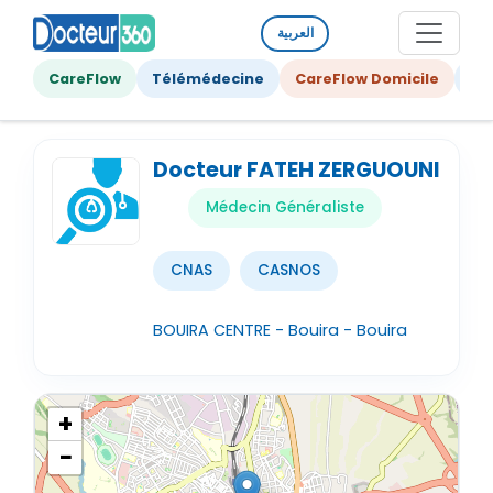
العربية
CareFlow
Télémédecine
CareFlow Domicile
Ge
Docteur FATEH ZERGUOUNI
Médecin Généraliste
CNAS
CASNOS
BOUIRA CENTRE - Bouira - Bouira
+
−