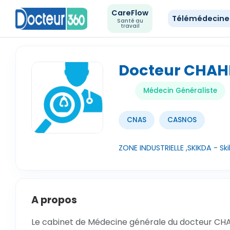
CareFlow
Télémédecin
Santé au
travail
Docteur CHAH
Médecin Généraliste
CNAS
CASNOS
ZONE INDUSTRIELLE ,SKIKDA - Sk
A propos
Le cabinet de Médecine générale du docteur CHAH