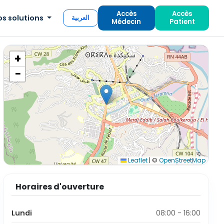
Accès
Accès
os solutions
العربية
Médecin
Patient
+
−
Leaflet
|
©
OpenStreetMap
Horaires d'ouverture
Lundi
08:00 - 16:00