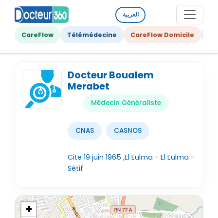
العربية
CareFlow
Télémédecine
CareFlow Domicile
Ge
Docteur Boualem
Merabet
Médecin Généraliste
CNAS
CASNOS
Cite 19 juin 1965 ,El Eulma - El Eulma -
Sétif
+