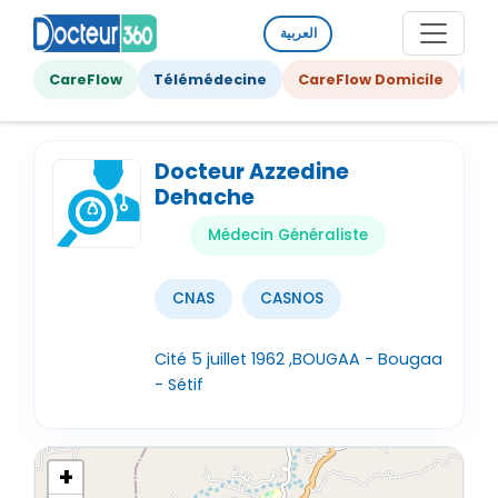
العربية
CareFlow
Télémédecine
CareFlow Domicile
Ge
Docteur Azzedine
Dehache
Médecin Généraliste
CNAS
CASNOS
Cité 5 juillet 1962 ,BOUGAA - Bougaa
- Sétif
+