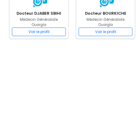
Docteur DJABER SBIHI
Docteur BOURKICHE
Médecin Généraliste
Médecin Généraliste
Ouargla
Ouargla
Voir le profil
Voir le profil