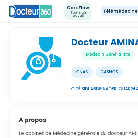
CareFlow
Télémédecin
Santé au
travail
Docteur AMI
Médecin Généraliste
CNAS
CASNOS
CITÉ SIDI ABDELKADER ,OUARGL
A propos
Le cabinet de Médecine générale du docteur AMI