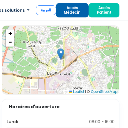
Accès
Accès
os solutions
العربية
Médecin
Patient
+
−
Leaflet
|
©
OpenStreetMap
Horaires d'ouverture
Lundi
08:00 - 16:00