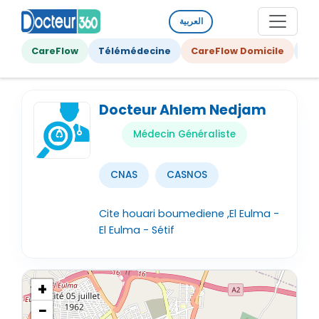
العربية
CareFlow
Télémédecine
CareFlow Domicile
Ge
Docteur Ahlem Nedjam
Médecin Généraliste
CNAS
CASNOS
Cite houari boumediene ,El Eulma -
El Eulma - Sétif
+
−