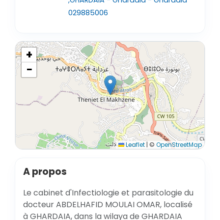
,GHARDAIA - Ghardaia - Ghardaïa
029885006
+
−
Leaflet
|
©
OpenStreetMap
A propos
Le cabinet d'Infectiologie et parasitologie du
docteur ABDELHAFID MOULAI OMAR, localisé
à GHARDAIA, dans la wilaya de GHARDAIA